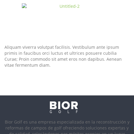
Aliquam viverra volutpat facilisis. Vestibulum ante ipsum
primis in faucibus orci luctus et ultrices posuere cubilia
Curae; Proin commodo sit amet eros non dapibus. Aenean
vitae fermentum diam.
Bior Golf es una empresa especializada en la reconstrucción y
reformas de campos de golf ofreciendo soluciones expertas y
de calidad, colocándonos por méritos propios en un lugar