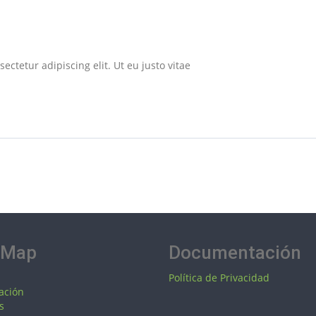
ectetur adipiscing elit. Ut eu justo vitae
 Map
Documentación
Política de Privacidad
ación
s