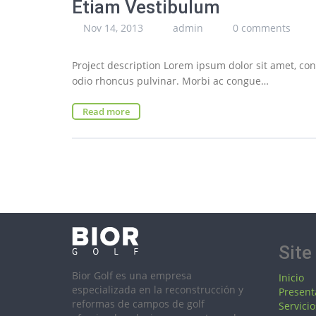
Etiam Vestibulum
Nov 14, 2013
admin
0 comments
Project description Lorem ipsum dolor sit amet, cons
odio rhoncus pulvinar. Morbi ac congue…
Read more
Site
Bior Golf es una empresa
Inicio
especializada en la reconstrucción y
Present
reformas de campos de golf
Servicio