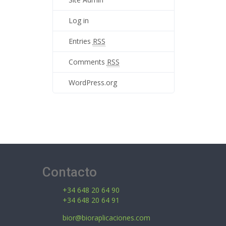
Log in
Entries
RSS
Comments
RSS
WordPress.org
Contacto
+34 648 20 64 90
+34 648 20 64 91
bior@bioraplicaciones.com