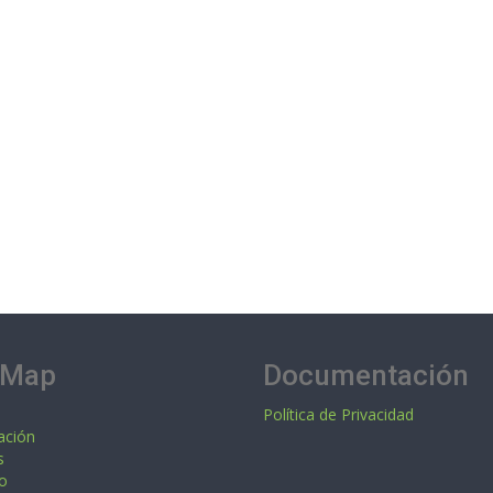
 Map
Documentación
Política de Privacidad
ación
s
o