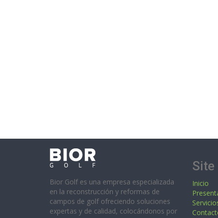
Site
Bior Golf es una empresa especializada
Inicio
en la reconstrucción y reformas de
Present
campos de golf ofreciendo soluciones
Servicio
expertas y de calidad, colocándonos por
Contact