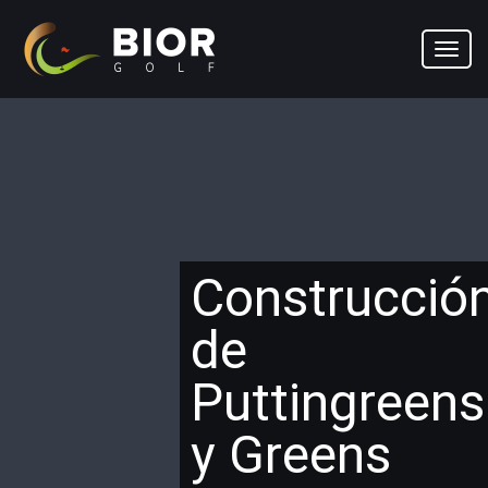
Toggl
navig
Construcció
de
Puttingreens
y Greens